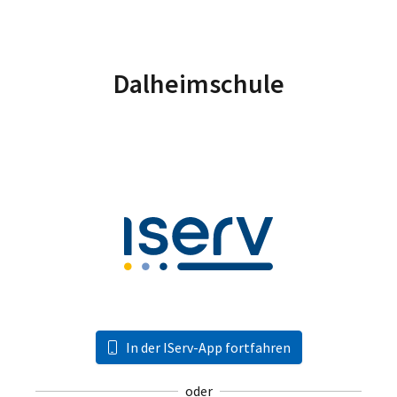
Dalheimschule
In der IServ-App fortfahren
oder