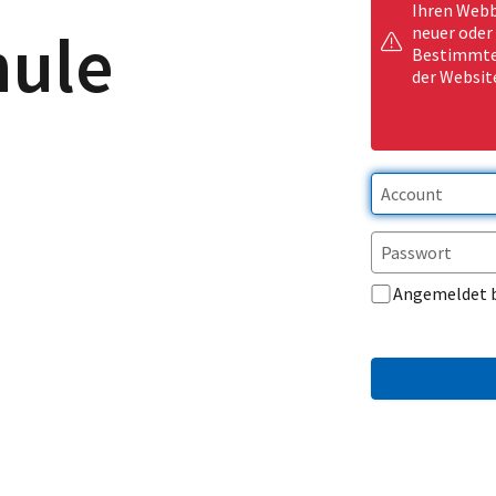
Ihren Webb
hule
neuer oder
Bestimmte 
der Websit
Angemeldet 