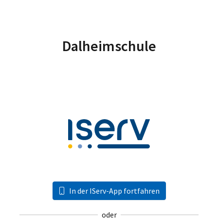
Dalheimschule
In der IServ-App fortfahren
oder